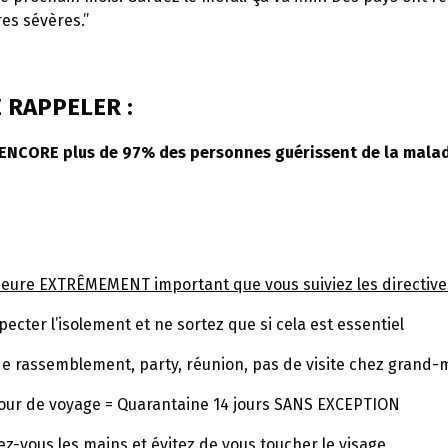
s sévères.’’
E RAPPELER :
A ENCORE plus de 97% des personnes guérissent de la malad
meure EXTRÊMEMENT important que vous suiviez les directives
pecter l’isolement et ne sortez que si cela est essentiel
de rassemblement, party, réunion, pas de visite chez grand
tour de voyage = Quarantaine 14 jours SANS EXCEPTION
ez-vous les mains et évitez de vous toucher le visage.