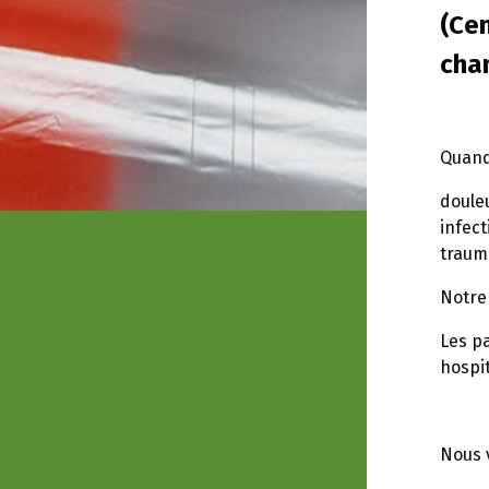
(Ce
chan
Quand
doule
infec
traum
Notre
Les p
hospit
Nous 