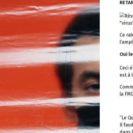
RETAR
Ce ral
l’ampl
Oui l
Ceci é
est à 
Comme
la FMD
‘’Le 
Il fa
dans l