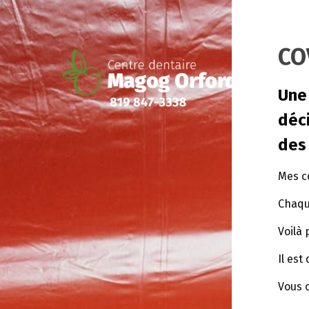
CO
Une
déci
des
Mes co
Chaqu
Voilà
Il est
Vous c