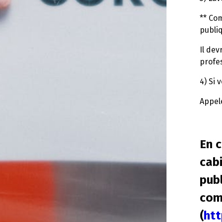
** Co
publi
Il dev
profes
4) Si 
Appele
En c
cabi
pub
com
(
ht