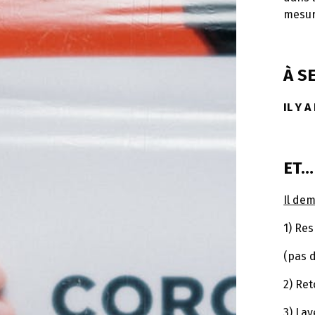
mesure
À S
IL Y 
ET…
Il de
1) Res
(pas 
2) Re
3) Lav