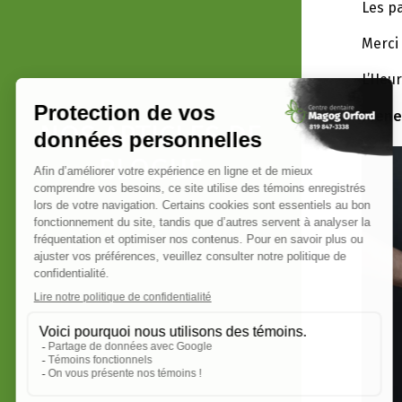
Les p
Merci
L’Heu
Prene
NOS ARTICLES DE
BLOGUE